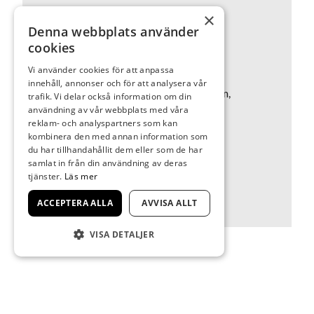
×
Född: 1943, uppvuxen i Skene
Denna webbplats använder
Utbildning: Valands konstskola,
cookies
Göteborg
Vi använder cookies för att anpassa
Representerad (urval): Moderna
innehåll, annonser och för att analysera vår
museet, Stockholm, British Museum,
trafik. Vi delar också information om din
användning av vår webbplats med våra
London, Göteborgs konstmuseum,
reklam- och analyspartners som kan
Norrköpings konstmuseum m.fl
kombinera den med annan information som
Hemort: Uddevalla
du har tillhandahållit dem eller som de har
samlat in från din användning av deras
Hemsida: www.pederjosefsson.se
tjänster.
Läs mer
ACCEPTERA ALLA
AVVISA ALLT
VISA DETALJER