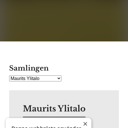
Samlingen
Maurits Ylitalo
×
Född: 1974 i Borås