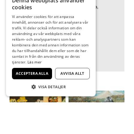
Denna webbplats använder
Utbildning: Hovedskous målarskola,
cookies
Göteborg, Valands konsthögskola,
Vi använder cookies för att anpassa
Göteborg,
innehåll, annonser och för att analysera vår
trafik. Vi delar också information om din
Representerad (urval): Statens
användning av vår webbplats med våra
konstråd, Borås konstmuseum m.fl
reklam- och analyspartners som kan
Hemort: Borås
kombinera den med annan information som
du har tillhandahållit dem eller som de har
samlat in från din användning av deras
tjänster.
Läs mer
ACCEPTERA ALLA
AVVISA ALLT
VISA DETALJER