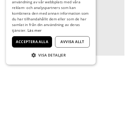
användning av vår webbplats med våra
museum, Västerås konstmuseum,
reklam- och analyspartners som kan
kombinera den med annan information som
Statens konstråd
du har tillhandahållit dem eller som de har
Hemort: Hökerum
samlat in från din användning av deras
Hemsida: www.grafikivast.se
tjänster.
Läs mer
ACCEPTERA ALLA
AVVISA ALLT
VISA DETALJER