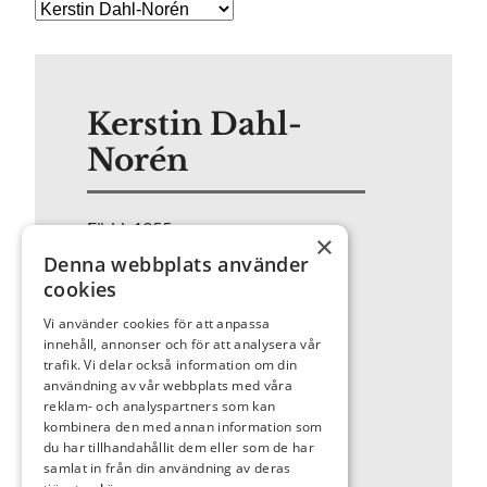
Kerstin Dahl-
Norén
Född: 1955
×
Utbildning: Gerlesborgsskolan,
Denna webbplats använder
Bohuslän, Konstfack, Stockholm
cookies
Representerad (urval): Borås
Vi använder cookies för att anpassa
konstmuseum, Västra
innehåll, annonser och för att analysera vår
trafik. Vi delar också information om din
Götalandsregionen m.fl
användning av vår webbplats med våra
Hemort: Äspered
reklam- och analyspartners som kan
Hemsida: www.dahl-noren.se
kombinera den med annan information som
du har tillhandahållit dem eller som de har
samlat in från din användning av deras