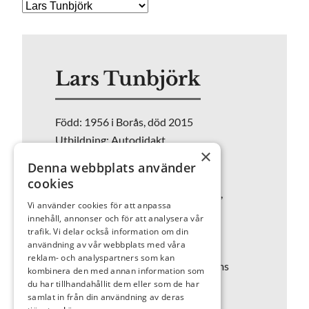
Lars Tunbjörk
Född: 1956 i Borås, död 2015
Utbildning: Autodidakt
×
Representerad (urval): Museum of
Denna webbplats använder
Modern Art, New York; Centre
cookies
Pompidou, Paris; Moderna Museet,
Vi använder cookies för att anpassa
Stockholm.
innehåll, annonser och för att analysera vår
Hemort: Stockholm
trafik. Vi delar också information om din
användning av vår webbplats med våra
reklam- och analyspartners som kan
2024 förvärvade Tore G Wärenstams
kombinera den med annan information som
stiftelse genom ett köp den stora
du har tillhandahållit dem eller som de har
samlat in från din användning av deras
samling av originalfotografier som