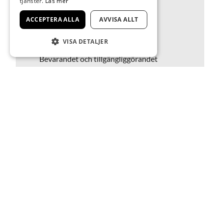
tjänster.
Läs mer
Lars Tunbjörk tog fram till sina
ACCEPTERA ALLA
AVVISA ALLT
utställningar under sin livstid. En
katalogisering av den omfattande
VISA DETALJER
samlingen påbörjades 2025.
Bevarandet och tillgängliggörandet
av samlingen sker i nära samarbete
med Lars Tunbjörks Stiftelse.