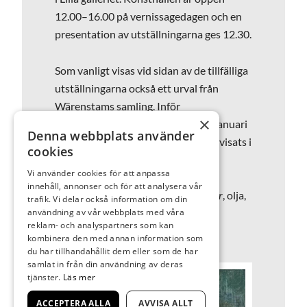
12.00–16.00 på vernissagedagen och en
presentation av utställningarna ges 12.30.
Som vanligt visas vid sidan av de tillfälliga
utställningarna också ett urval från
Wärenstams samling. Inför
×
utställningssäsongen i december–januari
Denna webbplats använder
hänger vi fram en del verk som inte visats i
cookies
samlingspresentationen tidigare.
Vi använder cookies för att anpassa
innehåll, annonser och för att analysera vår
Bild: Bengt Rindner,
Hand som målar
, olja,
trafik. Vi delar också information om din
användning av vår webbplats med våra
40 x 30 cm. Tillhör konstnären.
reklam- och analyspartners som kan
kombinera den med annan information som
du har tillhandahållit dem eller som de har
samlat in från din användning av deras
tjänster.
Läs mer
ACCEPTERA ALLA
AVVISA ALLT