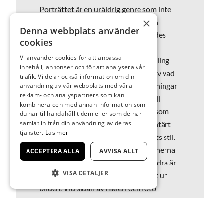
Porträttet är en uråldrig genre som inte
×
upphör av fascinera konstnärer och
Denna webbplats använder
betraktare. Vi fångas av de avbildades
cookies
blickar, ansiktsuttryck och
Vi använder cookies för att anpassa
sinnesstämning. I Wärenstams samling
innehåll, annonser och för att analysera vår
ryms en rad personliga tolkningar av vad
trafik. Vi delar också information om din
ett porträtt kan vara. Här finns målningar
användning av vår webbplats med våra
reklam- och analyspartners som kan
vars stil spänner från fotorealism till
kombinera den med annan information som
expressiv förenkling, liksom bilder som
du har tillhandahållit dem eller som de har
samlat in från din användning av deras
fångar sina motiv med ett dokumentärt
tjänster.
Läs mer
anslag eller genom modefotografiets stil.
En del av de avporträtterade personerna
ACCEPTERA ALLA
AVVISA ALLT
möter betraktarens blick medan andra är
VISA DETALJER
bortvända eller tycks vara på väg ut ur
bilden. Vid sidan av måleri och foto
innehåller samlingen också exempel på
porträtt utförda i collage och sten.