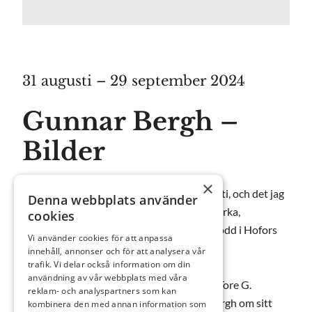
31 augusti – 29 september 2024
Gunnar Bergh –
Bilder
×
“Mina motiv är det jag ser/sett ute och inuti, och det jag
Denna webbplats använder
fortfarande söker är nog den där enkla, starka,
cookies
sjungande formen”, säger Gunnar Bergh, född i Hofors
Vi använder cookies för att anpassa
1952 och verksam i Borås.
innehåll, annonser och för att analysera vår
trafik. Vi delar också information om din
användning av vår webbplats med våra
I skriften ”Samling i samtiden”, utgiven av Tore G.
reklam- och analyspartners som kan
Wärenstams stiftelse, berättar Gunnar Bergh om sitt
kombinera den med annan information som