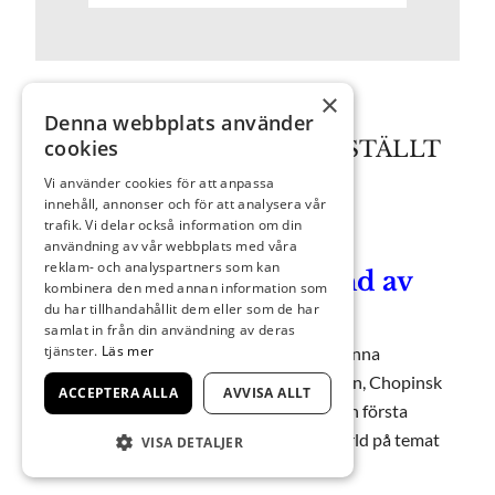
×
Denna webbplats använder
cookies
12 oktober 2024 kl 16.00 INSTÄLLT
Vi använder cookies för att anpassa
Piano & vatten
innehåll, annonser och för att analysera vår
trafik. Vi delar också information om din
användning av vår webbplats med våra
reklam- och analyspartners som kan
INSTÄLLT på grund av
kombinera den med annan information som
sjukdom
du har tillhandahållit dem eller som de har
samlat in från din användning av deras
tjänster.
Läs mer
En spännande pianokonsert väntar oss denna
eftermiddag. Vi får möta en glad Beethoven, Chopinsk
ACCEPTERA ALLA
AVVISA ALLT
närhet och Schubertskt temperament i den första
halvan. I den andra en Debussysk klangvärld på temat
VISA DETALJER
vatten tillsammans med en videokonst.