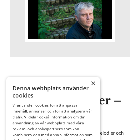
×
14 september 2024 kl 16.00
Denna webbplats använder
cookies
Och andra valser –
Vi använder cookies för att anpassa
en essäkonsert
innehåll, annonser och för att analysera vår
trafik. Vi delar också information om din
användning av vår webbplats med våra
reklam- och analyspartners som kan
Och andra valser är en essäkonsert med melodier och
kombinera den med annan information som