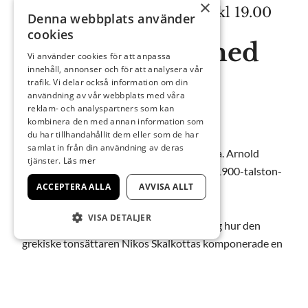
×
Torsdag 10 november 2022 kl 19.00
Denna webbplats använder
cookies
Musikkväll – med
Vi använder cookies för att anpassa
innehåll, annonser och för att analysera vår
toner av Nikos
trafik. Vi delar också information om din
användning av vår webbplats med våra
Skalkottas
reklam- och analyspartners som kan
kombinera den med annan information som
du har tillhandahållit dem eller som de har
samlat in från din användning av deras
Nikos Skalkottas (1904–1949), elev till bl.a. Arnold
tjänster.
Läs mer
Schönberg, var Greklands kanske störste 1900-talston-
ACCEPTERA ALLA
AVVISA ALLT
sättare.
VISA DETALJER
Föreställningen bygger på vittnesmål kring hur den
grekiske tonsättaren Nikos Skalkottas komponerade en
stor mängd musik i det tyska koncentrationslägret
Haidari utanför Aten. Skalkottas fängslades av tyskarna
och fördes till Haidari, vagt anklagad för att vara