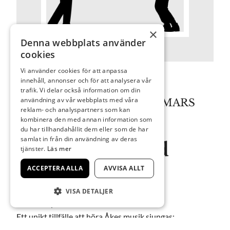
×
Denna webbplats använder
cookies
Vi använder cookies för att anpassa
innehåll, annonser och för att analysera vår
trafik. Vi delar också information om din
användning av vår webbplats med våra
KOMMANDE KONSERT 1 MARS
reklam- och analyspartners som kan
KL. 15.00–17.00
kombinera den med annan information som
du har tillhandahållit dem eller som de har
samlat in från din användning av deras
Musikkafé med
tjänster.
Läs mer
söndagsjazz
ACCEPTERA ALLA
AVVISA ALLT
VISA DETALJER
In memory of Åke Johansson.
Ett unikt tillfälle att höra Åkes musik sjungas: