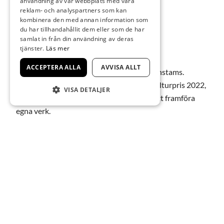
användning av vår webbplats med våra
reklam- och analyspartners som kan
August Petrén,
kombinera den med annan information som
du har tillhandahållit dem eller som de har
piano
samlat in från din användning av deras
tjänster.
Läs mer
ACCEPTERA ALLA
AVVISA ALLT
Välkomna till lördagskonsert här på Wärenstams.
August Petrén, som fick Borås Tidnings kulturpris 2022,
VISA DETALJER
är vår gästande pianist och han kommer att framföra
egna verk.
Tid: lördag 11 mars kl 16.00
Fri entré