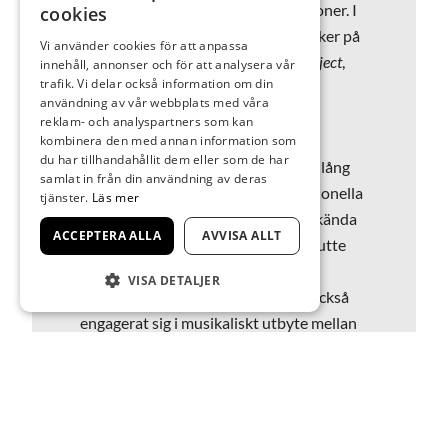
Borås som spelat i flera konstellationer. I
cookies
fjol var han producent för och musiker på
Vi använder cookies för att anpassa
albumet
Lasse Wellander Tribute Project
,
innehåll, annonser och för att analysera vår
trafik. Vi delar också information om din
som också framfördes på Fasching i
användning av vår webbplats med våra
Stockholm våren 2025.
reklam- och analyspartners som kan
kombinera den med annan information som
du har tillhandahållit dem eller som de har
Yasuhito Mori är kontrabasist med lång
samlat in från din användning av deras
erfarenhet av svenska och internationella
tjänster.
Läs mer
scener. Han har spelat med många kända
ACCEPTERA ALLA
AVVISA ALLT
musiker genom åren, till exempel Putte
Wickman, Bengt Hallberg, George
VISA DETALJER
Coleman och Lee Konitz. Han har också
engagerat sig i musikaliskt utbyte mellan
sitt födelseland Japan och det nya
hemlandet Sverige.
Konsertstart kl 16.00. Fri entré. Antalet