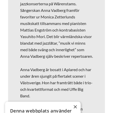
jazzkonserterna på Wärenstams.
Sångerskan Anna Vadberg framför
favoriter ur Monica Zetterlunds
musikskatt tillsammans med pianisten
Mattias Engström och kontrabasisten
Yasuhito Mori. Det blir värmländska visor
blandat med jazzlåtar, ”musik vi minns
med både sväng och innerlighet” som
Anna Vadberg själv beskriver repertoaren.
Anna Vadberg är bosatt i Aplared och har
under åren sjungit på flertalet scener i
Västsverige. Hon har framträtt både i trio-
och kvartettformat och med Uffe Big
Band.
×
Mattias Engström är jazzpianist från
Denna webbplats använder