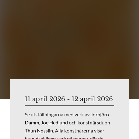
11 april 2026 - 12 april 2026
Se utställningarna med verk av
Torbjörn
Damm
,
Joe Hedlund
och konstnärsduon
Thun Nosslin
. Alla konstnärerna visar
huvudsakligen verk på papper, där de