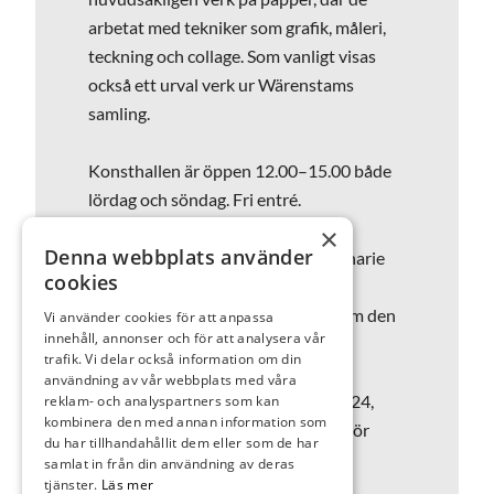
arbetat med tekniker som grafik, måleri,
teckning och collage. Som vanligt visas
också ett urval verk ur Wärenstams
samling.
Konsthallen är öppen 12.00–15.00 både
lördag och söndag. Fri entré.
×
Denna webbplats använder
På lördagen är det också efter ordinarie
cookies
öppettid en konsert med Borås
Salongsorkester kl. 16.00, lär mer om den
Vi använder cookies för att anpassa
innehåll, annonser och för att analysera vår
här
.
trafik. Vi delar också information om din
användning av vår webbplats med våra
Bild: Joe Hedlund,
Vad säger du?
, 2024,
reklam- och analyspartners som kan
kombinera den med annan information som
akvarell och blyerts på papper. Tillhör
du har tillhandahållit dem eller som de har
konstnären. Foto: Wärenstams.
samlat in från din användning av deras
tjänster.
Läs mer