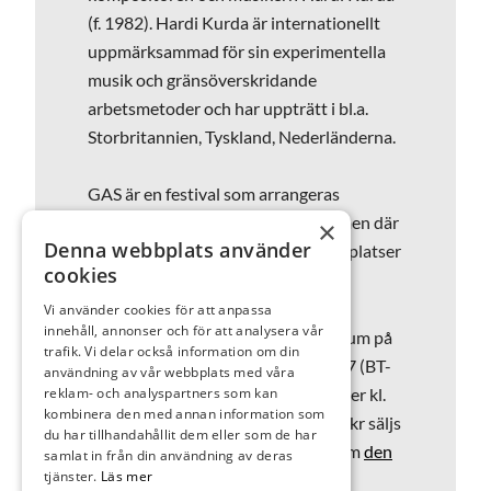
(f. 1982). Hardi Kurda är internationellt
uppmärksammad för sin experimentella
musik och gränsöverskridande
arbetsmetoder och har uppträtt i bl.a.
Storbritannien, Tyskland, Nederländerna.
GAS är en festival som arrangeras
vartannat år med bas i Göteborg, men där
×
Denna webbplats använder
vissa konserter ges också på andra platser
cookies
i Västra Götaland.
Vi använder cookies för att anpassa
innehåll, annonser och för att analysera vår
Konserten med Hardi Kurda äger rum på
trafik. Vi delar också information om din
Wärenstams litteratur, Allégatan 67 (BT-
användning av vår webbplats med våra
huset) i Borås tisdagen 22 september kl.
reklam- och analyspartners som kan
kombinera den med annan information som
19.00. Biljetter till konserten à 100 kr säljs
du har tillhandahållit dem eller som de har
av GAS via Billetto och bokas genom
den
samlat in från din användning av deras
tjänster.
Läs mer
här länken
.