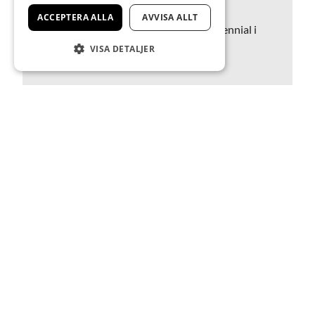
ACCEPTERA ALLA
AVVISA ALLT
Bild: Hardi Kurda på New Music Biennial i
Bradford, juni 2025. Foto: Victor
VISA DETALJER
Frankowski.