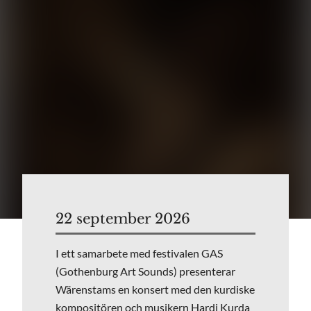
22 september 2026
I ett samarbete med festivalen GAS
(Gothenburg Art Sounds) presenterar
Wärenstams en konsert med den kurdiske
kompositören och musikern Hardi Kurda