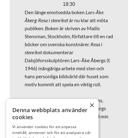
18:30
Den länge emotsedda boken
Lars-Åke
Åberg: Resa i stenriket
är nu klar att möta
publiken. Boken är skriven av Mailis
Stensman, Stockholm, författare till en rad
böcker om svenska konstnärer.
Resa i
stenriket
dokumenterar
Dalsjöforsskulptören Lars-Åke Åbergs (f.
1946) mångåriga arbete med sten och
hans personliga bildvärld där huset som
motiv kommit att spela en viktig roll.
Boksläppet äger rum på Wärenstams,
×
Herrljungatan 15, där Lars-Åke Åbergs
Denna webbplats använder
cookies
skulpturgrupp
I drömmen gick jag på min
barndoms gator igen
är permanent
Vi använder cookies för att anpassa
placerad sedan 2024.
innehåll, annonser och för att analysera vår