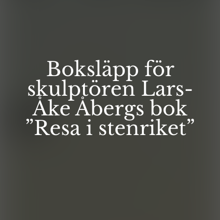
Boksläpp för
skulptören Lars-
Åke Åbergs bok
”Resa i stenriket”