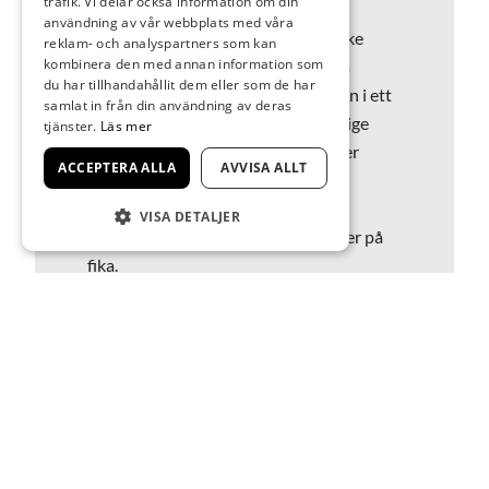
trafik. Vi delar också information om din
användning av vår webbplats med våra
Vid boksläppet presenterar Lars-Åke
reklam- och analyspartners som kan
kombinera den med annan information som
Åberg boken tillsammans med dess
du har tillhandahållit dem eller som de har
grafiske formgivare Mats Fredrikson i ett
samlat in från din användning av deras
samtal med Wärenstams konstnärlige
tjänster.
Läs mer
ledare Love Jönsson. Boken kommer
ACCEPTERA ALLA
AVVISA ALLT
finnas till försäljning.
VISA DETALJER
Ingen föranmälan, fri entré. Vi bjuder på
fika.