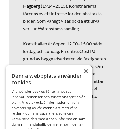
Hagberg
(1924–2015). Konstnärerna
förenas av ett intresse för den abstrakta
bilden. Som vanligt visas också ett urval
verk ur Wärenstams samling.
Konsthallen är öppen 12.00–15.00 både
lördag och söndag. Fri entré. Obs! På
grund av byggnadsarbeten vid fastigheten
är den ordinarie parkeringen stängd. Om
×
du kommer med bil, parkera närmare
Denna webbplats använder
Knalleland. Entrén till Wärenstams hittar
cookies
du för närvarande i trapphuset som vi
Vi använder cookies för att anpassa
delar med Abecita Popkonst och foto.
innehåll, annonser och för att analysera vår
trafik. Vi delar också information om din
användning av vår webbplats med våra
Bild: Katarina Fornell, Blå I, akryl på
reklam- och analyspartners som kan
pannå.
kombinera den med annan information som
du har tillhandahållit dem eller som de har