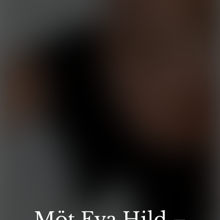
Möt Eva Hild –