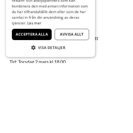
reklam- och analyspartners som kan
Möt Eva Hild –
kombinera den med annan information som
du har tillhandahållit dem eller som de har
guidad visning
samlat in från din användning av deras
tjänster.
Läs mer
ACCEPTERA ALLA
AVVISA ALLT
Eva Hild visar sina verk och berättar om sitt
konstnärsskap.
VISA DETALJER
Tid: Torsdag 2 mars kl 18.00
Fri entré