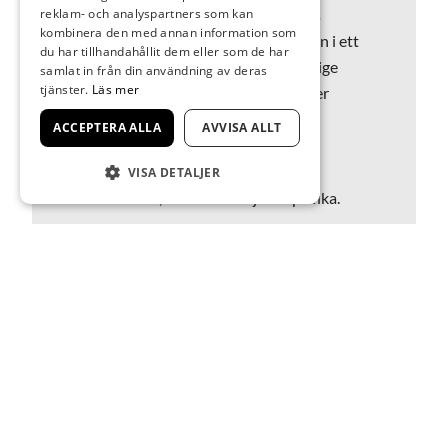
reklam- och analyspartners som kan
Åberg boken tillsammans med dess
kombinera den med annan information som
grafiske formgivare Mats Fredrikson i ett
du har tillhandahållit dem eller som de har
samtal med Wärenstams konstnärlige
samlat in från din användning av deras
tjänster.
Läs mer
ledare Love Jönsson. Boken kommer
finnas till försäljning.
ACCEPTERA ALLA
AVVISA ALLT
Programmet börjar kl. 18.30. Ingen
VISA DETALJER
föranmälan, fri entré. Vi bjuder på fika.