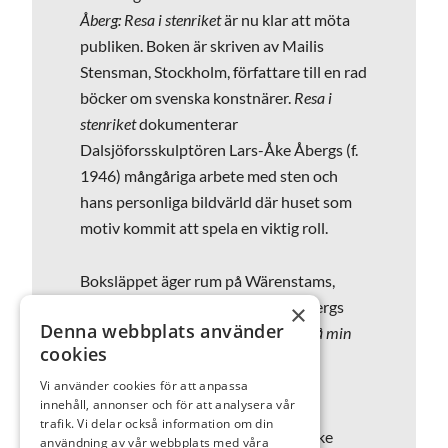
Åberg: Resa i stenriket
är nu klar att möta
publiken. Boken är skriven av Mailis
Stensman, Stockholm, författare till en rad
böcker om svenska konstnärer.
Resa i
stenriket
dokumenterar
Dalsjöforsskulptören Lars-Åke Åbergs (f.
1946) mångåriga arbete med sten och
hans personliga bildvärld där huset som
motiv kommit att spela en viktig roll.
Boksläppet äger rum på Wärenstams,
Herrljungatan 15, där Lars-Åke Åbergs
×
Denna webbplats använder
skulpturgrupp
I drömmen gick jag på min
cookies
barndoms gator igen
är permanent
placerad sedan 2024.
Vi använder cookies för att anpassa
innehåll, annonser och för att analysera vår
trafik. Vi delar också information om din
Vid boksläppet presenterar Lars-Åke
användning av vår webbplats med våra