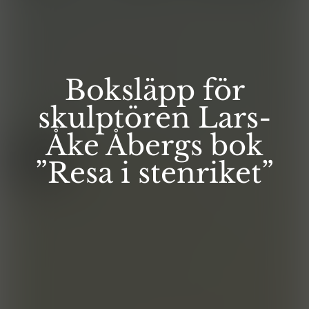
Boksläpp för
skulptören Lars-
Åke Åbergs bok
”Resa i stenriket”